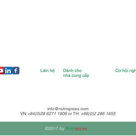
Liên hệ
Dành cho
Cơ hội ng
nhà cung cấp
info@nutrispices.com
VN:
+84(0)28 6271 1906
or TH:
+66(0)2 286 1655
©2017 by
Nutri
spices