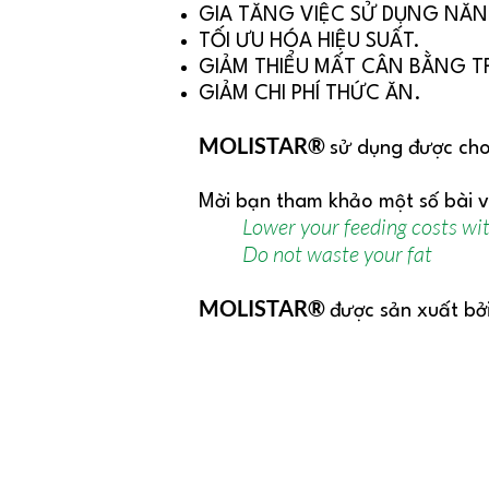
GIA TĂNG VIỆC SỬ DỤNG NĂ
TỐI ƯU HÓA HIỆU SUẤT.
GIẢM THIỂU MẤT CÂN BẰNG 
GIẢM CHI PHÍ THỨC ĂN.
MOLISTAR®
sử dụng được c
Mời bạn tham khảo một số bài viế
Lower your feeding costs wit
Do not waste your fat
MOLISTAR®
được sản xuất bở