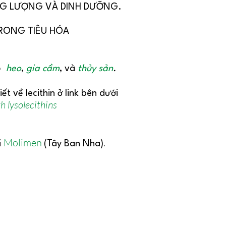
NG LƯỢNG VÀ DINH DƯỠNG.
TRONG TIÊU HÓA
ho
heo
,
gia cầm
, và
thủy sản
.
t về lecithin ở link bên dưới
h lysolecithins
Molimen
.
i
(Tây Ban Nha)