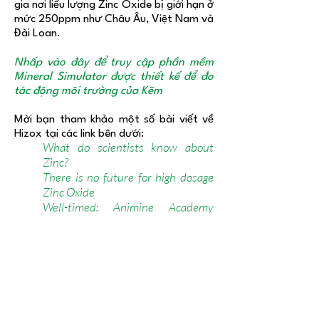
gia nơi liều lượng Zinc Oxide bị giới hạn ở
mức 250ppm như Châu Âu, Việt Nam và
Đài Loan.
Nhấp vào đây để truy cập phần mềm
Mineral Simulator được thiết kế để đo
tác động môi trường của Kẽm
Mời bạn tham khảo một số bài viết về
Hizox tại các link bên dưới:
What do scientists know about
Zinc?
There is no future for high dosage
Zinc Oxide
Well-timed: Animine Academy
zooms in on ZnO in piglets
Zinc and copper oxides: The best
combination
Animine at symposium on digestive
physiology of pigs
HIZOX®
được sản xuất bởi
ANIMINE