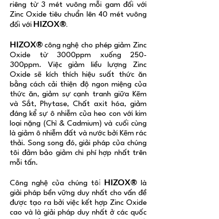
riêng từ 3 mét vuông mỗi gam đối với
Zinc Oxide tiêu chuẩn lên 40 mét vuông
HIZOX®
.
đối với
HIZOX®
công nghệ cho phép giảm Zinc
Oxide từ 3000ppm xuống 250-
300ppm. Việc giảm liều lượng Zinc
Oxide sẽ kích thích hiệu suất thức ăn
bằng cách cải thiện độ ngon miệng của
thức ăn, giảm sự cạnh tranh giữa Kẽm
và Sắt, Phytase, Chất axit hóa, giảm
đáng kể sự ô nhiễm của heo con với kim
loại nặng (Chì & Cadmium) và cuối cùng
là giảm ô nhiễm đất và nước bởi Kẽm rác
thải. Song song đó, giải pháp của chúng
tôi đảm bảo giảm chi phí hợp nhất trên
mỗi tấn.
i
HIZOX®
Công nghệ của chúng tô
là
giải pháp bền vững duy nhất cho vấn đề
được tạo ra bởi việc kết hợp Zinc Oxide
cao và là giải pháp duy nhất ở các quốc